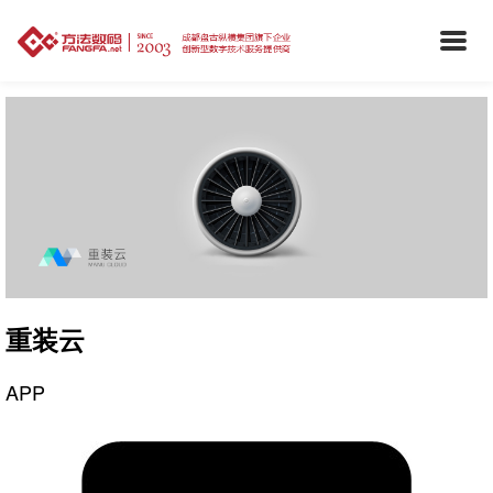
重装云
APP