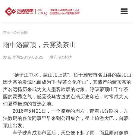
首页
>
公司新闻
雨中游蒙顶，云雾染茶山
发布时间:2019-02-25 发布者:本站
“扬子江中水，蒙山顶上茶”。位于雅安市名山县的蒙顶山
因为茶的发源地而成为“世界茶文化圣山”，其盛产的蒙顶茶的
声名远扬历来成为文人墨客吟颂的对象。呼吸蒙顶山千年茶
园的灵秀之气，感受茶马古道的点滴历史印迹，时常成为人
们夏季畅游的首选之地。
2016
年5月21日，一个凉爽的周六，带着几分期盼，方
法数码的各位同事早早来到公司集合，坐上旅游大巴，向蒙
顶山出发。
车子驶离成都市区后，天空便下起了雨，而且雨好像越