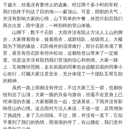
下越大，丝毫没有要停止的迹象。经过两个多小时的车程，
我们也终于到达了目的地——蒙顶山。可是，阴郁的天气，
并没有影响大家的心情，山下简单的午餐，休憩片刻后我们
再次出发，雨中漫步，一种别样的登山体验。
山脚下，数千个石阶，大雨并没有阻止方法人上山的脚
步，大家撑着雨伞，披着雨衣，成群结队，拾级而上。大概
因为下雨的缘故，石阶格外的湿滑难行，部分石阶布满了青
苔，甚至有些石阶有些许松动，这都给登山带来了一定难
度。但是这并没有阻挡我们登顶的信心和热情。大家一路
上，互相搀扶照顾，走在前面的同事也会提醒后面的同事小
心前行，叮嘱大家注意安全，充分体现了一个团队互帮互助
的精神。
虽然一路上雨都没有停过，不过大家三五一群，也都纷
纷到达了山顶，大家一脸的兴奋与激动，丝毫不在意身上已
经淋湿的衣服，大家都聚在一起，交谈甚欢，下雨并没有影
响登山的心情。这点雨对方法人来说，不值一提，反而增加
了挑战性，多了几分回味。不过，雨，并没有一直下，它似
乎看到了我们的热情，雨渐渐的停了，在山腰处，我们意外