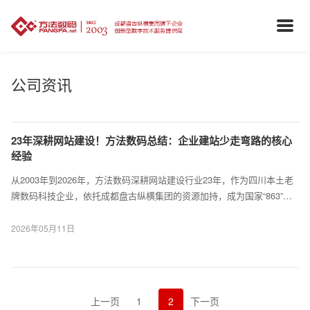
公司资讯
23年深耕网站建设！方法数码总结：企业建站少走弯路的核心
经验
从2003年到2026年，方法数码深耕网站建设行业23年，作为四川本土老
牌数码科技企业，依托成都盘古纵横集团的资源加持，成为国家“863”计
划重点支持企业，累计服务近2000家企事业单位，涵盖政府、国企、高
校、民企等多个领域，从中国石油、五冶集团等大型企业，到各类中小企
2026年05月11日
业，我们见证了无数企业通过专业网站实现数字化转型，...
上一页
1
2
下一页