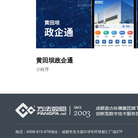
黄田坝政企通
小程序
电话：4008-615-676
地址：成都市东大路318号环球都汇广场37F